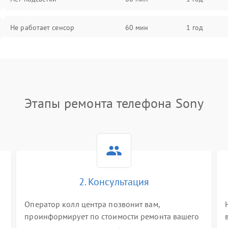
Не работает сенсор
60 мин
1 год
Мерцает изображение
60 мин
1 год
Не работает 3D Touch
60 мин
1 год
Этапы ремонта телефона Sony
Не работает Face ID
60 мин
1 год
2. Консультация
Оператор колл центра позвонит вам,
проинформирует по стоимости ремонта вашего