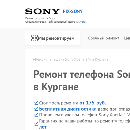
FIX-SONY
Ремонт устройств Sony
Специализированный cервисный центр г.
Курган
Мы ремонтируем
Срочный ремонт
Це
онов Sony в Кургане
Ремонт телефона Sony Xperia 1 VI в Кургане
Ремонт телефона Son
в Кургане
от 175 руб.
Стоимость ремонта
Бесплатная диагностика
даже при отказ
Привезем и увезем телефон Sony Xperia 1 V
Гарантия на наши работы по ремонту телеф
лет
Ремонт игровых приставок Sony
Ремонт акустических систем Sony
Ремонт проигрывателей винила Sony
Ремонт микшерных пультов Sony
Ремонт домашних кинотеатров Sony
Ремонт видеорекордеров Sony