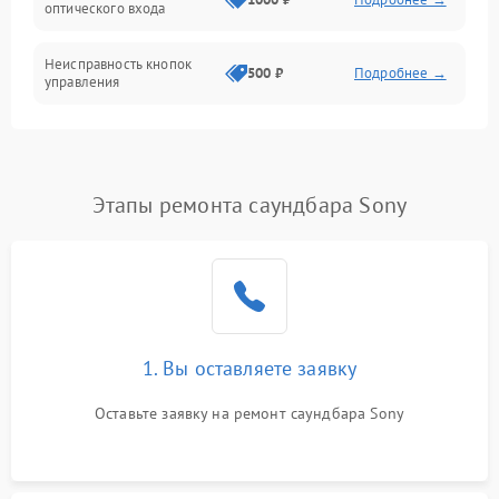
оптического входа
Неисправность кнопок
500 ₽
Подробнее →
управления
Проблемы с пайкой на
1000 ₽
Подробнее →
плате
Этапы ремонта саундбара Sony
Неисправность
2000 ₽
Подробнее →
процессора
Неисправность разъемов
500 ₽
Подробнее →
(AUX, RCA)
Проблемы с зарядкой
1. Вы оставляете заявку
1000 ₽
Подробнее →
(если есть)
Оставьте заявку на ремонт саундбара Sony
Неисправность Wi-Fi-
1500 ₽
Подробнее →
модуля