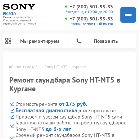
+7 (800) 301-55-83
Ежедневно, с 10:00 до 20:00
FIX-SONY
Ремонт устройств Sony
+7 (800) 301-55-83
Специализированный
Звонок бесплатный по РФ
cервисный центр г.
Курган
Мы ремонтируем
Позвонить
ргане
Ремонт саундбара Sony HT-NT5 в Кургане
Ремонт саундбара Sony HT-NT5 в
Кургане
от 175 руб.
Стоимость ремонта
Бесплатная диагностика
даже при отказе
Привезем и увезем саундбар Sony HT-NT5 сами
Гарантия на наши работы по ремонту саундбаров
Ремонт проигрывателей винила Sony
Ремонт микшерных пультов Sony
Ремонт игровых приставок Sony
Ремонт акустических систем Sony
Ремонт домашних кинотеатров Sony
до 3-х лет
Sony HT-NT5
Срочный ремонт саундбаров Sony HT-NT5 в