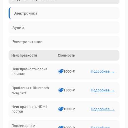
Электроника
Аудио
Электропитание
Неисправности
Стоимость
Интерфейсы
Неисправность блока
Связь
1000 ₽
Подробнее →
питания
Акустика
Проблемы с Bluetooth-
1500 ₽
Подробнее →
модулем
Механические повреждения
Неисправность HDMI-
1000 ₽
Подробнее →
портов
Программное обеспечение
Повреждение
Электроника/Акустика
1000 ₽
Подробнее →