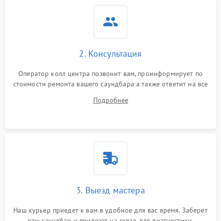
Повреждение внутренних
500 ₽
Подробнее →
проводов
Неисправность системы
1000 ₽
Подробнее →
охлаждения
2. Консультация
Неисправность
500 ₽
Подробнее →
Оператор колл центра позвонит вам, проинформирует по
индикаторов
стоимости ремонта вашего саундбара а также ответит на все
ваши вопросы.
Подробнее
Неисправность системы
2000 ₽
Подробнее →
звуковой обработки
3. Выезд мастера
Наш курьер приедет к вам в удобное для вас время. Заберет
ваш саундбар и привезет на склад для диагностики.