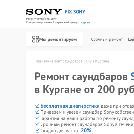
FIX-SONY
Ремонт устройств Sony
Специализированный cервисный центр г.
Курган
Мы ремонтируем
Срочный ремонт
Це
Главная
Ремонт саундбаров Sony в Кургане
Ремонт саундбаров
в Кургане от 200 руб
Бесплатная диагностика
даже при отказ
Привезем и увезем саундбар Sony собстве
Гарантия на наши работы по ремонту саун
Срочный ремонт саундбаров Sony в течени
20%
Скидка для вас до
Ремонт игровых приставок Sony
Ремонт акустических систем Sony
Ремонт проигрывателей винила Sony
Ремонт микшерных пультов Sony
Ремонт домашних кинотеатров Sony
Ремонт видеорекордеров Sony