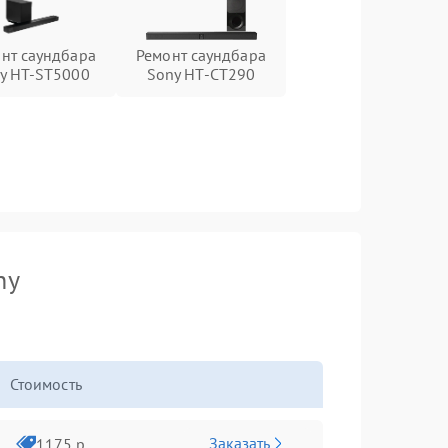
нт саундбара
Ремонт саундбара
y HT-ST5000
Sony HT-CT290
ny
Стоимость
Заказать
1175 р