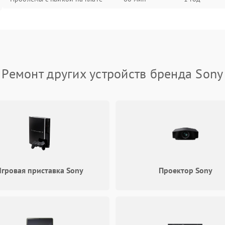
Неисправность процессора
60 мин
1 год
Неисправность разъемов (AUX,
60 мин
1 год
RCA)
Ремонт других устройств бренда Sony
Проблемы с зарядкой (если есть)
60 мин
1 год
Неисправность Wi-Fi-модуля
60 мин
1 год
Повреждение внутренних
60 мин
1 год
проводов
гровая приставка Sony
Проектор Sony
Неисправность системы
60 мин
1 год
охлаждения
Неисправность индикаторов
60 мин
1 год