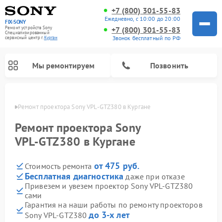
+7 (800) 301-55-83
Ежедневно, с 10:00 до 20:00
FIX-SONY
Ремонт устройств Sony
+7 (800) 301-55-83
Специализированный
Звонок бесплатный по РФ
cервисный центр г.
Курган
Мы ремонтируем
Позвонить
ргане
Ремонт проектора Sony VPL‑GTZ380 в Кургане
Ремонт проектора Sony
VPL‑GTZ380 в Кургане
от 475 руб.
Стоимость ремонта
Бесплатная диагностика
даже при отказе
Привезем и увезем проектор Sony VPL‑GTZ380
сами
Ремонт проигрывателей винила Sony
Ремонт акустических систем Sony
Ремонт микшерных пультов Sony
Ремонт игровых приставок Sony
Ремонт домашних кинотеатров Sony
Гарантия на наши работы по ремонту проекторов
до 3-х лет
Sony VPL‑GTZ380