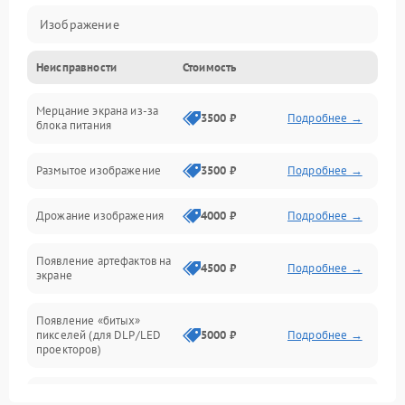
Изображение
Неисправности
Стоимость
Лампа подсветки
Мерцание экрана из-за
Неисправность управления и интерфейсов
3500 ₽
Подробнее →
блока питания
Прочие неисправности
Размытое изображение
3500 ₽
Подробнее →
Режим работы
Дрожание изображения
4000 ₽
Подробнее →
Неисправность звука
Появление артефактов на
4500 ₽
Подробнее →
экране
Появление «битых»
пикселей (для DLP/LED
5000 ₽
Подробнее →
проекторов)
Залипание изображения
4500 ₽
Подробнее →