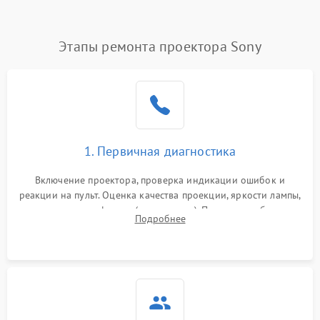
(image retention)
Нестабильная яркость или
Этапы ремонта проектора Sony
4000 ₽
Подробнее →
контраст
Неравномерная подсветка
4500 ₽
Подробнее →
экрана
Не работает
автоматическая коррекция
3000 ₽
Подробнее →
1. Первичная диагностика
трапеции (Keystone)
Включение проектора, проверка индикации ошибок и
Проблемы с
реакции на пульт. Оценка качества проекции, яркости лампы,
масштабированием
3500 ₽
Подробнее →
наличия артефактов (точки, пятна). Проверка работы
изображения
Подробнее
системы охлаждения по уровню шума вентиляторов.