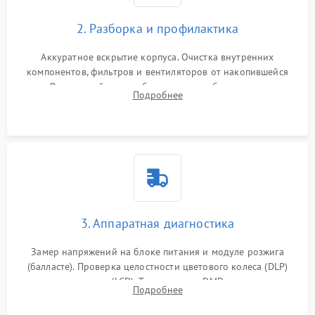
2. Разборка и профилактика
Аккуратное вскрытие корпуса. Очистка внутренних
компонентов, фильтров и вентиляторов от накопившейся
пыли. Визуальный осмотр блока питания, балласта лампы и
Подробнее
материнской платы на наличие прогаров или вздутых
элементов.
3. Аппаратная диагностика
Замер напряжений на блоке питания и модуле розжига
(балласте). Проверка целостности цветового колеса (DLP)
или поляризаторов (LCD). Тестирование DMD-чипа, датчиков
Подробнее
температуры и оптопар с помощью мультиметра и
осциллографа.