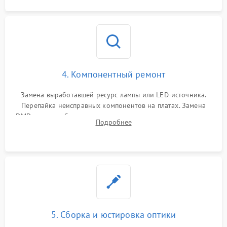
4. Компонентный ремонт
Замена выработавшей ресурс лампы или LED-источника.
Перепайка неисправных компонентов на платах. Замена
DMD-чипа при битых пикселях, установка нового цветового
Подробнее
колеса или восстановление сгоревших поляризационных
пленок.
5. Сборка и юстировка оптики