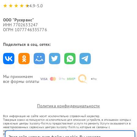
4.9-5.0
ООО "Русервис"
ИНН 7702633247
ОГРН 1077746335776
Поделиться в соц. сетях:
Мы принимаем
все формы оплаты
Политика конфиденциальности
Вся информация на сайте носит исключительно справочный характер.
Товарные знаки используются исключительно для описания устройств, в отношении которых
сервисные центры kur.sony-fixim.ru предоставляют услуги по ремонту. Услуги оказываются в
неавторизованных сервисных центрах kur.sony-fixim.ru, которые не связаны с
правообладателями товарных знаков или их официальными представителями.
Ремонт осуществляется для устройств, уже введенных в гражданский оборот в соответствии