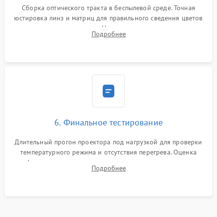
Сборка оптического тракта в беспылевой среде. Точная
юстировка линз и матриц для правильного сведения цветов
и устранения размытия. Надежное подключение всех
Подробнее
шлейфов, установка датчиков и закрытие корпуса
устройства.
6. Финальное тестирование
Длительный прогон проектора под нагрузкой для проверки
температурного режима и отсутствия перегрева. Оценка
фокуса, контрастности и цветопередачи на тестовых
Подробнее
таблицах. Проверка работы всех видеовходов и кнопок
управления.