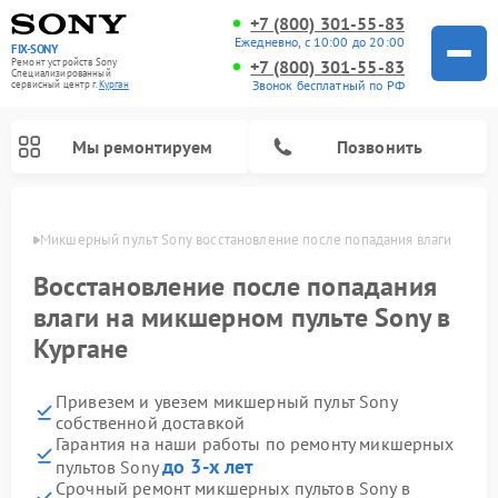
+7 (800) 301-55-83
Ежедневно, с 10:00 до 20:00
FIX-SONY
Ремонт устройств Sony
+7 (800) 301-55-83
Специализированный
Звонок бесплатный по РФ
cервисный центр г.
Курган
Мы ремонтируем
Позвонить
ргане
Микшерный пульт Sony восстановление после попадания влаги
Восстановление после попадания
влаги на микшерном пульте Sony в
Кургане
Привезем и увезем микшерный пульт Sony
собственной доставкой
Гарантия на наши работы по ремонту микшерных
Ремонт проигрывателей винила Sony
Ремонт игровых приставок Sony
Ремонт акустических систем Sony
Ремонт домашних кинотеатров Sony
до 3-х лет
пультов Sony
Срочный ремонт микшерных пультов Sony в