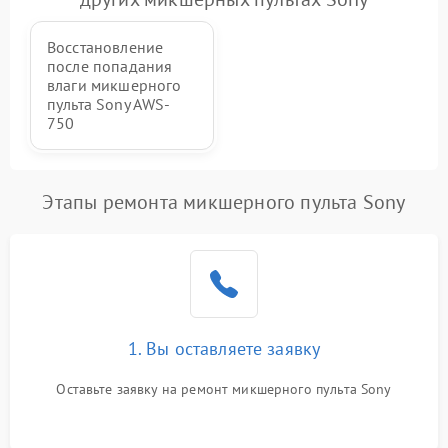
защиты от перегрузок
Восстановление
Неисправность системы
1000 ₽
Подробнее →
после попадания
защиты от перегрева
влаги микшерного
пульта Sony AWS-
Поломка системы защиты
750
1000 ₽
Подробнее →
от перенапряжения
Поломка системы защиты
1000 ₽
Подробнее →
Этапы ремонта микшерного пульта Sony
от замыкания
1. Вы оставляете заявку
Оставьте заявку на ремонт микшерного пульта Sony