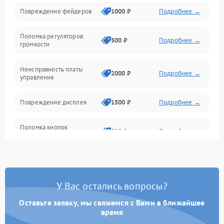
Управление
Повреждение фейдеров
1000 ₽
Подробнее →
Интерфейсы
Поломка регуляторов
500 ₽
Подробнее →
громкости
Корпус/Герметичность
Неисправность платы
2000 ₽
Подробнее →
управления
Электронные компоненты
Повреждение дисплея
1500 ₽
Подробнее →
Поломка кнопок
500 ₽
Подробнее →
управления
Неисправность системы
1000 ₽
Подробнее →
питания
У Вас остались вопросы?
Повреждение проводов
500 ₽
Подробнее →
Оставьте заявку, мы свяжемся с Вами в ближайшее
время
Неисправность системы
1000 ₽
Подробнее →