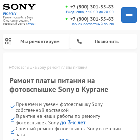
+7 (800) 301-55-83
Ежедневно, с 10:00 до 20:00
FIX-SONY
Ремонт устройств Sony
+7 (800) 301-55-83
Специализированный
Звонок бесплатный по РФ
cервисный центр г.
Курган
Мы ремонтируем
Позвонить
ргане
Фотовспышка Sony ремонт платы питания
Ремонт платы питания на
фотовспышке Sony в Кургане
Привезем и увезем фотовспышку Sony
собственной доставкой
Гарантия на наши работы по ремонту
до 3-х лет
фотовспышек Sony
Ремонт проигрывателей винила Sony
Ремонт акустических систем Sony
Ремонт микшерных пультов Sony
Ремонт игровых приставок Sony
Ремонт домашних кинотеатров Sony
Срочный ремонт фотовспышек Sony в течении
часа