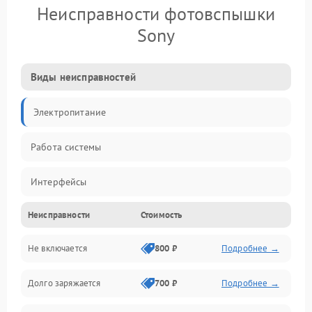
Неисправности фотовспышки
Sony
Виды неисправностей
Электропитание
Работа системы
Интерфейсы
Неисправности
Стоимость
Электронные компоненты
Не включается
800 ₽
Подробнее →
Корпус/Герметичность
Долго заряжается
700 ₽
Подробнее →